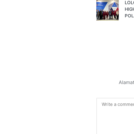
LOL
HIG
POL
Alamat