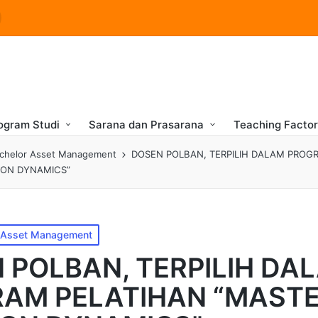
ogram Studi
Sarana dan Prasarana
Teaching Facto
achelor Asset Management
DOSEN POLBAN, TERPILIH DALAM PROG
ION DYNAMICS”
r Asset Management
 POLBAN, TERPILIH DA
AM PELATIHAN “MASTE