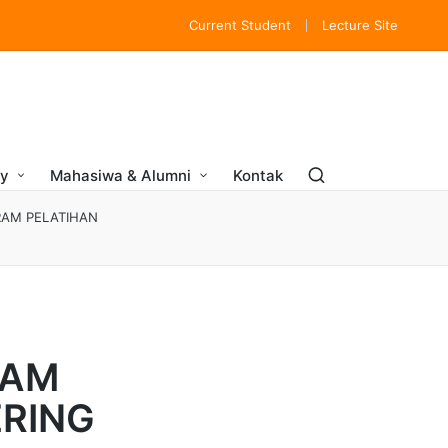
Current Student
Lecture Site
ry
Mahasiwa & Alumni
Kontak
RAM PELATIHAN
LAM
RING