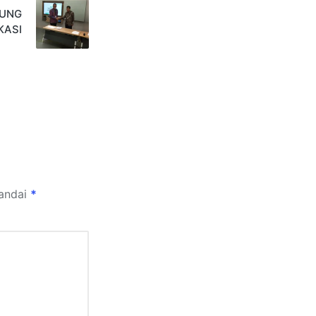
KUNG
KASI
tandai
*