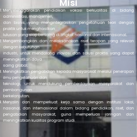
Misi
Menyelenggarakan pendidikan vokasi berkualitas di bidang
administrasi, manajemen,
dan bisnis, yang mengintegrasikan pengetahuan teori dengan
praktik untuk menghasilkan
lulusan yang siap bersaing di tingkat nasional dan internasional;
Mengembangkan dan melaksanakan riset terapan yang relevan
dengan kebutuhan
industri, untuk mendorong inovasi dan solusi praktis yang dapat
meningkatkan daya
saing global;
Meningkatkan pengabdian kepada masyarakat melalui penerapan
ilmu pengetahuan dan
teknologi, untuk mendukung pemberdayaan masyarakat dan
pembangunan
berkelanjutan;
Menjalin dan memperkuat kerja sama dengan institusi lokal,
nasional, dan internasional dalam bidang pendidikan, riset, dan
pengabdian masyarakat, guna memperluas jaringan dan
meningkatkan kualitas program studi.