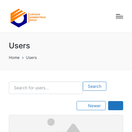
Users
Home
Users
Search for users...
Search for users...
Search
Newer