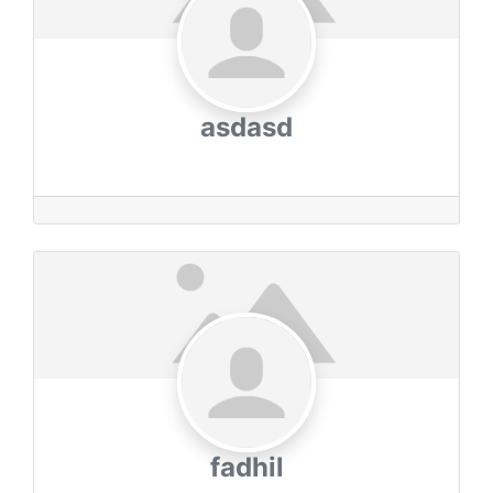
asdasd
fadhil